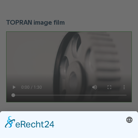
TOPRAN image film
zurück