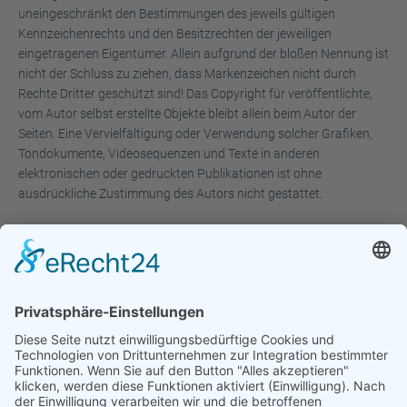
uneingeschränkt den Bestimmungen des jeweils gültigen
Kennzeichenrechts und den Besitzrechten der jeweiligen
eingetragenen Eigentümer. Allein aufgrund der bloßen Nennung ist
nicht der Schluss zu ziehen, dass Markenzeichen nicht durch
Rechte Dritter geschützt sind! Das Copyright für veröffentlichte,
vom Autor selbst erstellte Objekte bleibt allein beim Autor der
Seiten. Eine Vervielfältigung oder Verwendung solcher Grafiken,
Tondokumente, Videosequenzen und Texte in anderen
elektronischen oder gedruckten Publikationen ist ohne
ausdrückliche Zustimmung des Autors nicht gestattet.